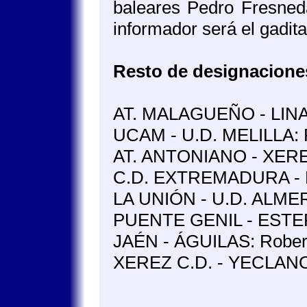
baleares Pedro Fresneda
informador será el gadi
Resto de designaciones
AT. MALAGUEÑO - LINAR
UCAM - U.D. MELILLA: F
AT. ANTONIANO - XEREZ
C.D. EXTREMADURA - LO
LA UNIÓN - U.D. ALMERÍ
PUENTE GENIL - ESTEP
JAÉN - ÁGUILAS: Robert
XEREZ C.D. - YECLANO: 