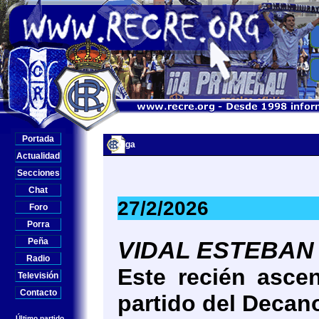
Portada
Liga
Actualidad
Secciones
Chat
27/2/2026
Foro
Porra
Peña
VIDAL ESTEBAN 
Radio
Este recién ascen
Televisión
Contacto
partido del Decan
Último partido