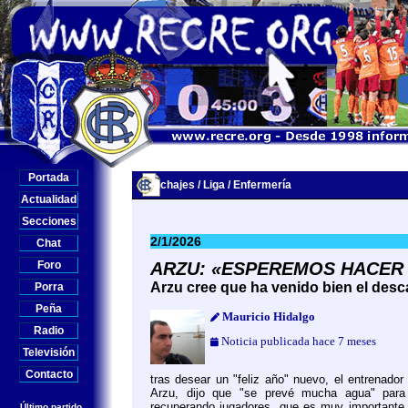
Portada
Fichajes / Liga / Enfermería
Actualidad
Secciones
2/1/2026
Chat
Foro
ARZU: «ESPEREMOS HACER 
Arzu cree que ha venido bien el des
Porra
Peña
Mauricio Hidalgo
Radio
Noticia publicada hace 7 meses
Televisión
Contacto
tras desear un "feliz año" nuevo, el entrenador
Arzu, dijo que "se prevé mucha agua" para 
recuperando jugadores, que es muy importante
Último partido