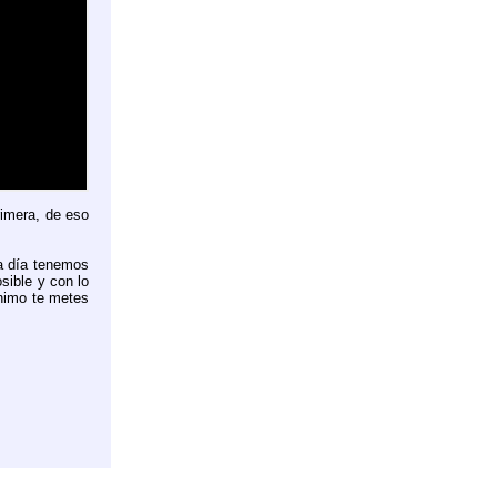
rimera, de eso
 a día tenemos
sible y con lo
ínimo te metes