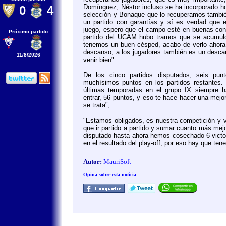
Domínguez, Néstor incluso se ha incorporado h
0
4
selección y Bonaque que lo recuperamos tambié
un partido con garantías y sí es verdad que e
juego, espero que el campo esté en buenas con
Próximo partido
partido del UCAM hubo tramos que se acumuló
tenemos un buen césped, acabo de verlo ahora,
descanso, a los jugadores también es un desc
11/8/2026
venir bien".
De los cinco partidos disputados, seis pun
muchísimos puntos en los partidos restantes.
últimas temporadas en el grupo IX siempre 
entrar, 56 puntos, y eso te hace hacer una mejo
se trata",
"Estamos obligados, es nuestra competición y v
que ir partido a partido y sumar cuanto más mej
disputado hasta ahora hemos cosechado 6 victor
en el resultado del play-off, por eso hay que tene
Autor:
MauriSoft
Opina sobre esta noticia