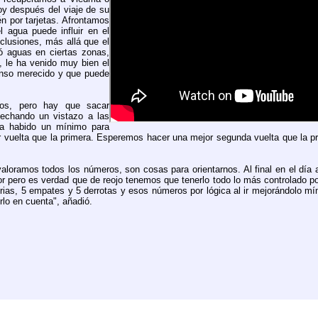
oy después del viaje de su
n por tarjetas. Afrontamos
l agua puede influir en el
clusiones, más allá que el
 aguas en ciertas zonas,
 le ha venido muy bien el
anso merecido y que puede
tos, pero hay que sacar
 echando un vistazo a las
ha habido un mínimo para
r vuelta que la primera. Esperemos hacer una mejor segunda vuelta que la p
aloramos todos los números, son cosas para orientarnos. Al final en el día
or pero es verdad que de reojo tenemos que tenerlo todo lo más controlado po
ias, 5 empates y 5 derrotas y esos números por lógica al ir mejorándolo m
rlo en cuenta", añadió.